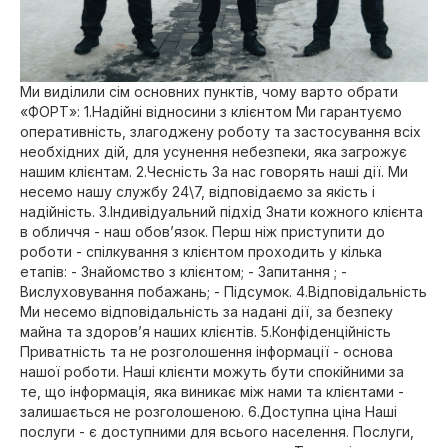
Ми виділили сім основних пунктів, чому варто обрати
«ФОРТ»: 1.Надійні відносини з клієнтом Ми гарантуємо
оперативність, злагоджену роботу та застосування всіх
необхідних дій, для усунення небезпеки, яка загрожує
нашим клієнтам. 2.Чесність За нас говорять наші дії. Ми
несемо нашу службу 24\7, відповідаємо за якість і
надійність. 3.Індивідуальний підхід Знати кожного клієнта
в обличчя - наш обов’язок. Перш ніж приступити до
роботи - спілкування з клієнтом проходить у кілька
етапів: - Знайомство з клієнтом; - Запитання ; -
Вислуховування побажань; - Підсумок. 4.Відповідальність
Ми несемо відповідальність за надані дії, за безпеку
майна та здоров’я наших клієнтів. 5.Конфіденційність
Приватність та не розголошення інформації - основа
нашої роботи. Наші клієнти можуть бути спокійними за
те, що інформація, яка виникає між нами та клієнтами -
залишається не розголошеною. 6.Доступна ціна Наші
послуги - є доступними для всього населення. Послуги,