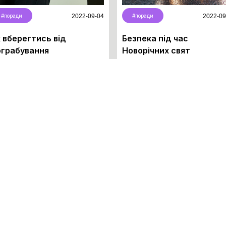
#поради
2022-09-04
#поради
2022-09
 вберегтись від
Безпека під час
ограбування
Новорічних свят
rem ipsum dolor sit amet,
Lorem ipsum dolor sit amet,
sectetur adipiscing elit.
consectetur adipiscing elit.
spendisse varius onsectetur
Suspendisse varius onsectetur
piscing elit.
adipiscing elit.
тати більше
Читати більше
Усі статті