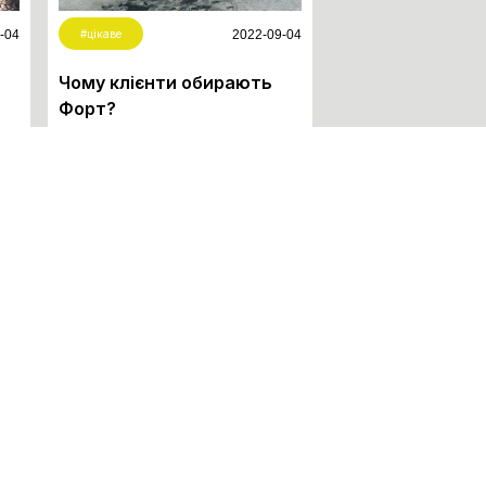
-04
#цікаве
2022-09-04
Чому клієнти обирають
Форт?
Lorem ipsum dolor sit amet,
consectetur adipiscing elit.
Suspendisse varius onsectetur
adipiscing elit.
Читати більше