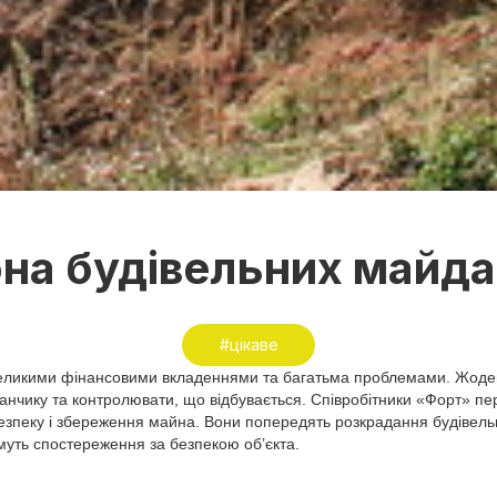
на будівельних майда
#цікаве
з великими фінансовими вкладеннями та багатьма проблемами. Жоде
нчику та контролювати, що відбувається. Співробітники «Форт» пер
езпеку і збереження майна. Вони попередять розкрадання будівель
муть спостереження за безпекою об’єкта.