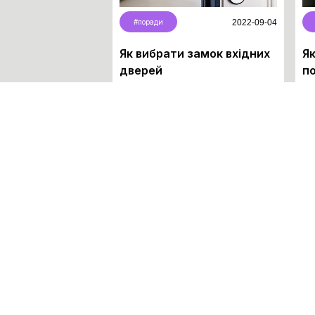
#поради
2022-09-04
Як вибрати замок вхідних
Як
дверей
п
Lorem ipsum dolor sit amet,
Lo
consectetur adipiscing elit.
con
Suspendisse varius onsectetur
Su
adipiscing elit.
adi
Читати більше
Чи