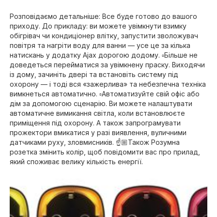
Розповідаємо детальніше: Все буде готово до вашого
приходу. До прикладу: ви можете увімкнути взимку
обігрівач чи кондиціонер влітку, запустити зволожувач
повітря та нагріти воду для ванни — усе це за кілька
натискань у додатку Ajax дорогою додому. ▫️Більше не
доведеться перейматися за увімкнену праску. Виходячи
із дому, зачиніть двері та встановіть систему під
охорону — і тоді вся «зажерлива» та небезпечна техніка
вимкнеться автоматично. ▫️Автоматизуйте свій офіс або
дім за допомогою сценарію. Ви можете налаштувати
автоматичне вимикання світла, коли встановлюєте
приміщення під охорону. А також запрограмувати
прожектори вмикатися у разі виявлення, вуличними
датчиками руху, зловмисників. ☝️🏼Також Розумна
розетка змінить колір, щоб повідомити вас про прилад,
який споживає велику кількість енергії.